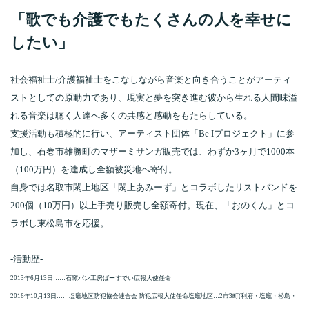
「歌でも介護でもたくさんの人を幸せに
したい」
社会福祉士/介護福祉士をこなしながら音楽と向き合うことがアーティ
ストとしての原動力であり、現実と夢を突き進む彼から生れる人間味溢
れる音楽は聴く人達へ多くの共感と感動をもたらしている。
支援活動も積極的に行い、アーティスト団体「Be Iプロジェクト」に参
加し、石巻市雄勝町のマザーミサンガ販売では、わずか3ヶ月で1000本
（100万円）を達成し全額被災地へ寄付。
自身では名取市閖上地区「閖上あみーず」とコラボしたリストバンドを
200個（10万円）以上手売り販売し全額寄付。現在、「おのくん」とコ
ラボし東松島市を応援。
-活動歴-
2013年6月13日……石窯パン工房ばーすでい広報大使任命
2016年10月13日……塩竈地区防犯協会連合会 防犯広報大使任命塩竈地区…2市3町(利府・塩竈・松島・