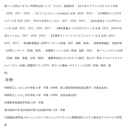
窯パン工房ばーすでい40周年記念ソング「キセキ」楽曲提供・【みやぎケアフェスタ】ゲスト出演
（2016、2017、2019）・【タイフェスティバルin仙台】出演（2018、2019）・【24時間テレビLIVE
ステージ】出演（2015、2016※出演キャンセル、2017、2018、2019）・【仙台放送まつりLIVEステ
ージ】出演（2011、2015、2016、2017）・【東松島夏まつりLIVEステージ】出演（2015、2016※出
演キャンセル、2017、2018、2019）・【定禅寺ストリートジャズフェスティバル】出演（2014、
2015、2017）・各高齢者施設へ訪問コンサート(宮城、岩手、福島、秋田）・各障害者施設、支援学校
へ訪問コンサート（宮城、秋田）・各復興イベント出演（宮城、福島、埼玉）・各イベントゲスト出演
（宮城、福島、青森、山形、秋田）・備蓄用缶詰タスクのラスク販売、売上の一部をドナルドマクドナ
ルドハウスへ支援し複数回ゲストLIVE・各ラジオ番組へゲストトーク出演（宮城、秋田、福
島）
-学歴-
利府町立しらかし台小学校 入学・卒業（6年時、陸上競技国体強化指定選手／児童会会長）
利府町立しらかし台中学校 入学・卒業（3年時、生徒会執行部）
宮城県多賀城高等学校 入学・卒業
東北福祉大学 総合福祉学部 社会福祉学科 入学・卒業
介護施設(有料老人ホーム→グループホーム→デイサービス勤務)現在コスモス南光台デイサービス管理
者