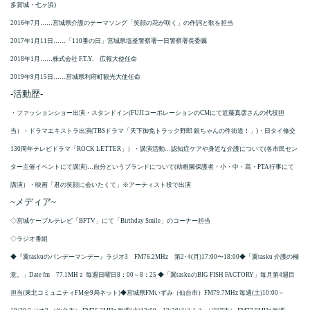
多賀城・七ヶ浜)
2016年7月……宮城県介護のテーマソング「笑顔の花が咲く」の作詞と歌を担当
2017年1月11日……「110番の日」宮城県塩釜警察署一日警察署長委嘱
2018年1月……株式会社 F.T.Y. 広報大使任命
2019年9月15日……宮城県利府町観光大使任命
-活動歴-
・ファッションショー出演・スタンドイン(FUJIコーポレーションのCMにて近藤真彦さんの代役担
当）・ドラマエキストラ出演(TBSドラマ「天下御免トラック野郎 銀ちゃんの件街道！」)・日タイ修交
130周年テレビドラマ「ROCK LETTER」）・講演活動…認知症ケアや身近な介護について(各市民セン
ター主催イベントにて講演)…自分というブランドについて(幼稚園保護者・小・中・高・PTA行事にて
講演）・映画「君の笑顔に会いたくて」※アーティスト役で出演
~メディア~
◇宮城ケーブルテレビ「BFTV」にて「Birthday Smile」のコーナー担当
◇ラジオ番組
◆『翼taskuのパンデーマンデー』ラジオ3 FM76.2MHz 第2･4(月)17:00〜18:00◆「翼tasku 介護の極
意。」Date fm 77.1MHｚ 毎週日曜日8：00～8：25 ◆「翼taskuのBIG FISH FACTORY」毎月第4週目
担当(東北コミュニティFM全9局ネット)◆宮城県FMいずみ（仙台市）FM79.7MHz 毎週(土)10:00～