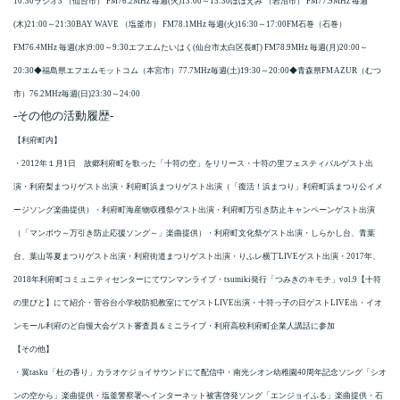
10:30ラジオ3 （仙台市） FM76.2MHz 毎週(火)13:00～13:30ほほえみ （岩沼市） FM77.9MHz 毎週
(木)21:00～21:30BAY WAVE （塩釜市） FM78.1MHz 毎週(火)16:30～17:00FM石巻（石巻）
FM76.4MHz 毎週(水)9:00～9:30エフエムたいはく(仙台市太白区長町) FM78.9MHz 毎週(月)20:00～
20:30◆福島県エフエムモットコム（本宮市）77.7MHz毎週(土)19:30～20:00◆青森県FM AZUR（むつ
市）76.2MHz毎週(日)23:30～24:00
-その他の活動履歴-
【利府町内】
・2012年１月1日 故郷利府町を歌った「十符の空」をリリース・十符の里フェスティバルゲスト出
演・利府梨まつりゲスト出演・利府町浜まつりゲスト出演（「復活！浜まつり」利府町浜まつり公イメ
ージソング楽曲提供）・利府町海産物収穫祭ゲスト出演・利府町万引き防止キャンペーンゲスト出演
（「マンボウ～万引き防止応援ソング～」楽曲提供）・利府町文化祭ゲスト出演・しらかし台、青葉
台、葉山等夏まつりゲスト出演・利府街道まつりゲスト出演・りふレ横丁LIVEゲスト出演・2017年、
2018年利府町コミュニティセンターにてワンマンライブ・tsumiki発行「つみきのキモチ」vol.9【十符
の里びと】にて紹介・菅谷台小学校防犯教室にてゲストLIVE出演・十符っ子の日ゲストLIVE出・イオ
ンモール利府のど自慢大会ゲスト審査員＆ミニライブ・利府高校利府町企業人講話に参加
【その他】
・翼tasku「杜の香り」カラオケジョイサウンドにて配信中・南光シオン幼稚園40周年記念ソング「シオ
ンの空から」楽曲提供・塩釜警察署へインターネット被害啓発ソング「エンジョイふる」楽曲提供・石